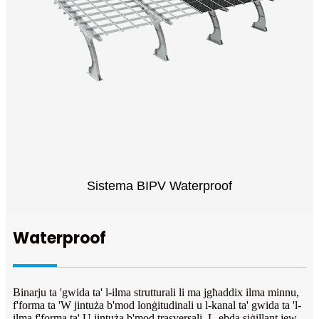
Sistema BIPV Waterproof
Waterproof
Binarju ta 'gwida ta' l-ilma strutturali li ma jgħaddix ilma minnu,
f'forma ta 'W jintuża b'mod lonġitudinali u l-kanal ta' gwida ta 'l-
ilma f'forma ta' U jintuża b'mod trasversali. L-ebda siġillant jew