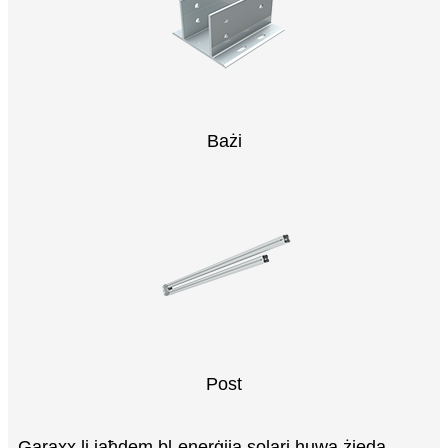
Bażi
Post
Garaxx li jaħdem bl-enerġija solari huwa żieda