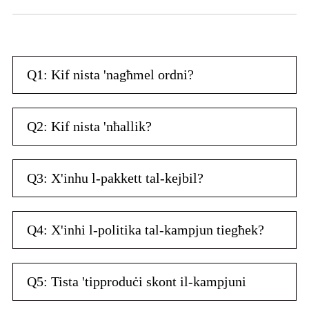
Q1: Kif nista 'nagħmel ordni?
Q2: Kif nista 'nħallik?
Q3: X'inhu l-pakkett tal-kejbil?
Q4: X'inhi l-politika tal-kampjun tiegħek?
Q5: Tista 'tipproduċi skont il-kampjuni