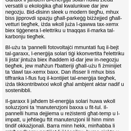
versatili u ekoloġika għal kwalunkwe dar jew
negozju. Bid-disinn sleek u modern tiegħu, mhux
biss jipprovdi spazju għall-parkeġġ biżżejjed għall-
vetturi tiegħek, iżda wkoll juża l-qawwa tax-xemx
biex tiġġenera l-elettriku u tnaqqas il-marka tal-
karbonju tiegħek.
Bl-użu ta 'pannelli fotovoltajċi mmuntati fuq il-bejt
tal-garaxx, l-enerġija solari tiġi kkonvertita f'elettriku
li jista' jintuża biex iħaddem id-dar jew in-negozju
tiegħek, jew maħżun f'batteriji għall-użu fi żminijiet
ta 'dawl tax-xemx baxx. Dan ifisser li mhux biss
tiffranka l-flus fuq il-kontijiet tal-enerġija tiegħek,
iżda tikkontribwixxi wkoll għal ambjent aktar nadif u
sostenibbli.
Il-garaxx li jaħdem bl-enerġija solari huwa wkoll
soluzzjoni ta 'manutenzjoni baxxa u fit-tul. Il-
pannelli huma dejjiema u reżistenti għat-temp u l-
impatt, u jeħtieġu ftit manutenzjoni lil hinn minn
tindif okkażjonali. Barra minn hekk, minħabba li