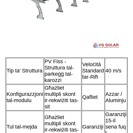
PV Fiss -
Veloċità
Struttura tal-
Tip ta' Struttura
Standard
40 m/s
parkeġġ tal-
tar-Riħ
karozzi
Għażliet
Konfigurazzjoni
multipli skont
Azzar /
Qafliet
tal-modulu
ir-rekwiżiti tas-
Aluminju
sit
Garanziji
Għażliet
15-il
multipli skont
Tul tal-mejda
Garanziji
sena fuq
ir-rekwiżiti tas-