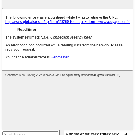
Agħfas enter biex tfittex jew ESC