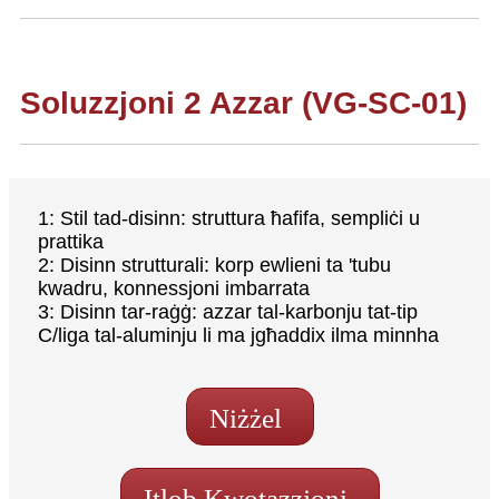
Soluzzjoni 2 Azzar (VG-SC-01)
1: Stil tad-disinn: struttura ħafifa, sempliċi u
prattika
2: Disinn strutturali: korp ewlieni ta 'tubu
kwadru, konnessjoni imbarrata
3: Disinn tar-raġġ: azzar tal-karbonju tat-tip
C/liga tal-aluminju li ma jgħaddix ilma minnha
Niżżel
Itlob Kwotazzjoni