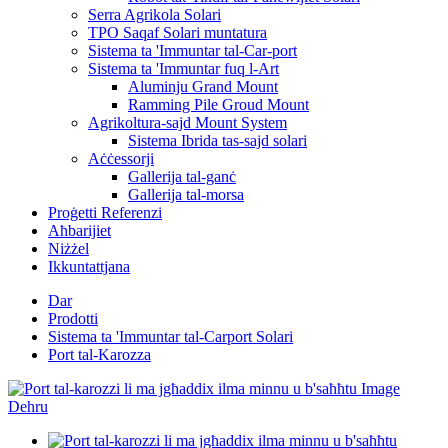
Serra Agrikola Solari
TPO Saqaf Solari muntatura
Sistema ta 'Immuntar tal-Car-port
Sistema ta 'Immuntar fuq l-Art
Aluminju Grand Mount
Ramming Pile Groud Mount
Agrikoltura-sajd Mount System
Sistema Ibrida tas-sajd solari
Aċċessorji
Gallerija tal-ganċ
Gallerija tal-morsa
Proġetti Referenzi
Aħbarijiet
Niżżel
Ikkuntattjana
Dar
Prodotti
Sistema ta 'Immuntar tal-Carport Solari
Port tal-Karozza