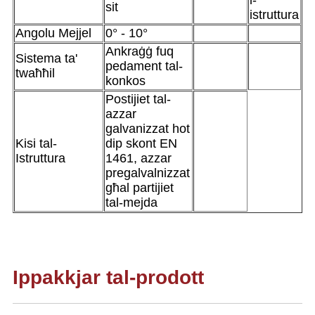
l-
sit
istruttura
Angolu Mejjel
0° - 10°
Ankraġġ fuq
Sistema ta'
pedament tal-
twaħħil
konkos
Postijiet tal-
azzar
galvanizzat hot
Kisi tal-
dip skont EN
Istruttura
1461, azzar
pregalvalnizzat
għal partijiet
tal-mejda
Ippakkjar tal-prodott