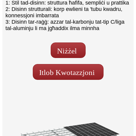
1: Stil tad-disinn: struttura ħafifa, sempliċi u prattika
2: Disinn strutturali: korp ewlieni ta 'tubu kwadru,
konnessjoni imbarrata
3: Disinn tar-raġġ: azzar tal-karbonju tat-tip C/liga
tal-aluminju li ma jgħaddix ilma minnha
Niżżel
Itlob Kwotazzjoni