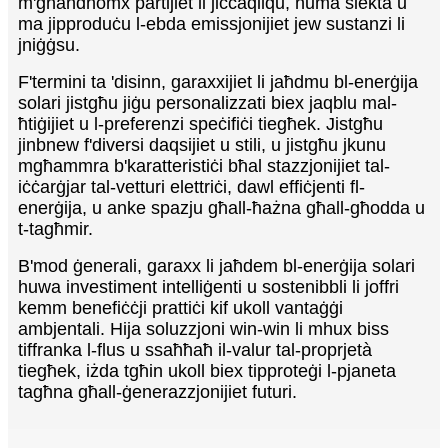
m'għandhomx partijiet li jiċċaqilqu, huma siekta u
ma jipproduċu l-ebda emissjonijiet jew sustanzi li
jniġġsu.
F'termini ta 'disinn, garaxxijiet li jaħdmu bl-enerġija
solari jistgħu jiġu personalizzati biex jaqblu mal-
ħtiġijiet u l-preferenzi speċifiċi tiegħek. Jistgħu
jinbnew f'diversi daqsijiet u stili, u jistgħu jkunu
mgħammra b'karatteristiċi bħal stazzjonijiet tal-
iċċarġjar tal-vetturi elettriċi, dawl effiċjenti fl-
enerġija, u anke spazju għall-ħażna għall-għodda u
t-tagħmir.
B'mod ġenerali, garaxx li jaħdem bl-enerġija solari
huwa investiment intelliġenti u sostenibbli li joffri
kemm benefiċċji prattiċi kif ukoll vantaġġi
ambjentali. Hija soluzzjoni win-win li mhux biss
tiffranka l-flus u ssaħħaħ il-valur tal-proprjetà
tiegħek, iżda tgħin ukoll biex tipproteġi l-pjaneta
tagħna għall-ġenerazzjonijiet futuri.