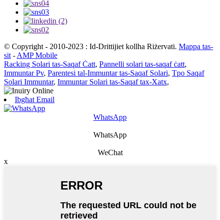
© Copyright - 2010-2023 : Id-Drittijiet kollha Riżervati.
Mappa tas-
sit
-
AMP Mobile
Racking Solari tas-Saqaf Ċatt
,
Pannelli solari tas-saqaf ċatt
,
Immuntar Pv
,
Parentesi tal-Immuntar tas-Saqaf Solari
,
Tpo Saqaf
Solari Immuntar
,
Immuntar Solari tas-Saqaf tax-Xatx
,
Ibgħat Email
WhatsApp
WhatsApp
WeChat
x