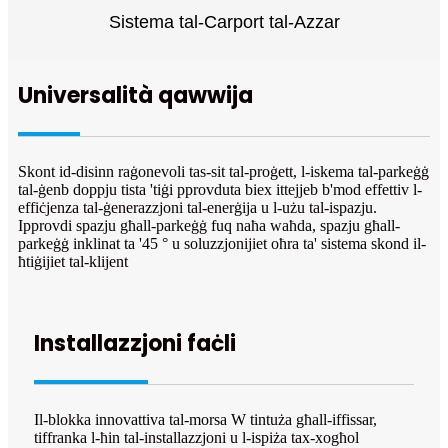
Sistema tal-Carport tal-Azzar
Universalità qawwija
Skont id-disinn raġonevoli tas-sit tal-proġett, l-iskema tal-parkeġġ
tal-ġenb doppju tista 'tiġi pprovduta biex ittejjeb b'mod effettiv l-
effiċjenza tal-ġenerazzjoni tal-enerġija u l-użu tal-ispazju.
Ipprovdi spazju għall-parkeġġ fuq naħa waħda, spazju għall-
parkeġġ inklinat ta '45 ° u soluzzjonijiet oħra ta' sistema skond il-
ħtiġijiet tal-klijent
Installazzjoni faċli
Il-blokka innovattiva tal-morsa W tintuża għall-iffissar,
tiffranka l-ħin tal-installazzjoni u l-ispiża tax-xogħol