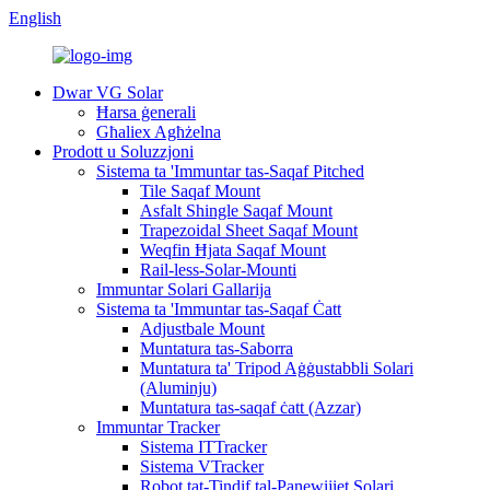
English
Dwar VG Solar
Ħarsa ġenerali
Għaliex Agħżelna
Prodott u Soluzzjoni
Sistema ta 'Immuntar tas-Saqaf Pitched
Tile Saqaf Mount
Asfalt Shingle Saqaf Mount
Trapezoidal Sheet Saqaf Mount
Weqfin Ħjata Saqaf Mount
Rail-less-Solar-Mounti
Immuntar Solari Gallarija
Sistema ta 'Immuntar tas-Saqaf Ċatt
Adjustbale Mount
Muntatura tas-Saborra
Muntatura ta' Tripod Aġġustabbli Solari
(Aluminju)
Muntatura tas-saqaf ċatt (Azzar)
Immuntar Tracker
Sistema ITTracker
Sistema VTracker
Robot tat-Tindif tal-Panewijiet Solari