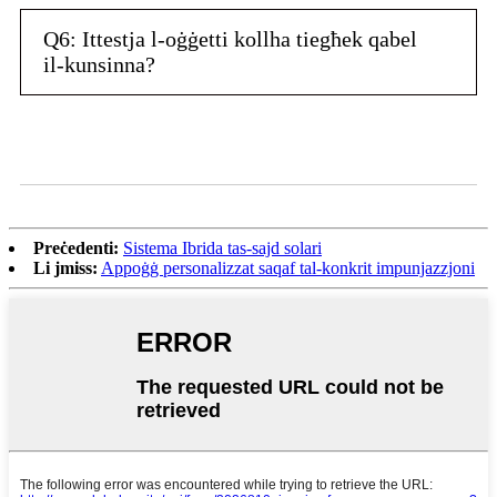
Q6: Ittestja l-oġġetti kollha tiegħek qabel
il-kunsinna?
Preċedenti:
Sistema Ibrida tas-sajd solari
Li jmiss:
Appoġġ personalizzat saqaf tal-konkrit impunjazzjoni