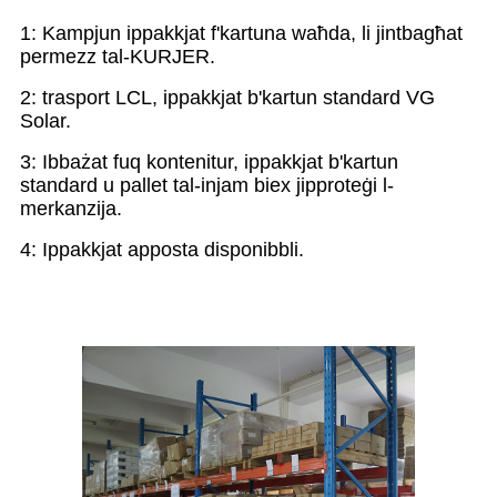
1: Kampjun ippakkjat f'kartuna waħda, li jintbagħat
permezz tal-KURJER.
2: trasport LCL, ippakkjat b'kartun standard VG
Solar.
3: Ibbażat fuq kontenitur, ippakkjat b'kartun
standard u pallet tal-injam biex jipproteġi l-
merkanzija.
4: Ippakkjat apposta disponibbli.