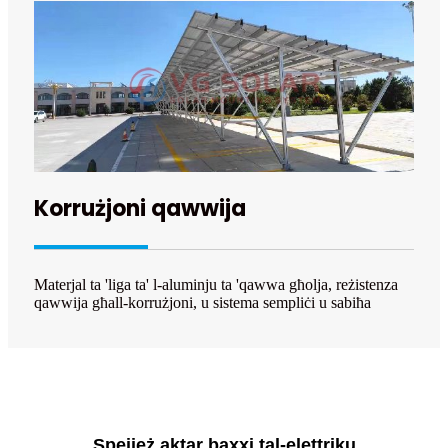
Korrużjoni qawwija
Materjal ta 'liga ta' l-aluminju ta 'qawwa għolja, reżistenza
qawwija għall-korrużjoni, u sistema sempliċi u sabiħa
Spejjeż aktar baxxi tal-elettriku