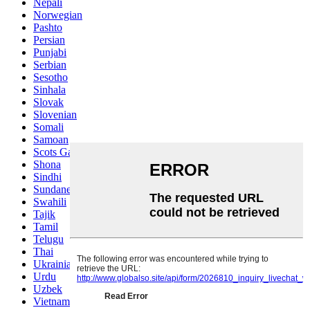
Nepali
Norwegian
Pashto
Persian
Punjabi
Serbian
Sesotho
Sinhala
Slovak
Slovenian
Somali
Samoan
Scots Gaelic
Shona
Sindhi
Sundanese
Swahili
Tajik
Tamil
Telugu
Thai
Ukrainian
Urdu
Uzbek
Vietnamese