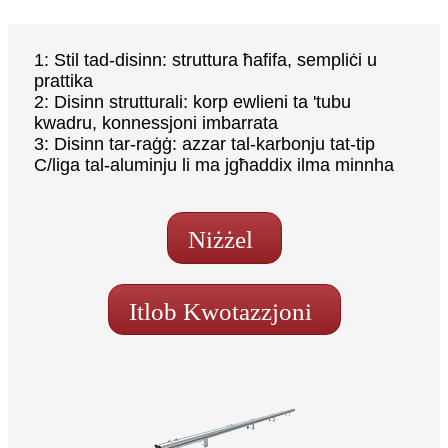
1: Stil tad-disinn: struttura ħafifa, sempliċi u
prattika
2: Disinn strutturali: korp ewlieni ta 'tubu
kwadru, konnessjoni imbarrata
3: Disinn tar-raġġ: azzar tal-karbonju tat-tip
C/liga tal-aluminju li ma jgħaddix ilma minnha
Niżżel
Itlob Kwotazzjoni