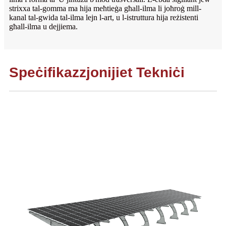
strixxa tal-gomma ma hija meħtieġa għall-ilma li joħroġ mill-
kanal tal-gwida tal-ilma lejn l-art, u l-istruttura hija reżistenti
għall-ilma u dejjiema.
Speċifikazzjonijiet Tekniċi